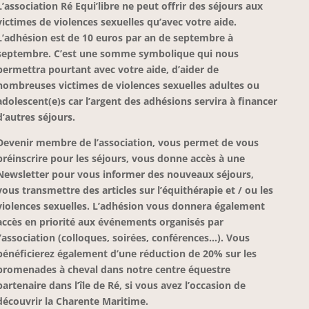
L’association Ré Equi’libre ne peut offrir des séjours aux
victimes de violences sexuelles qu’avec votre aide.
L’adhésion est de 10 euros par an de septembre à
septembre. C’est une somme symbolique qui nous
permettra pourtant avec votre aide, d’aider de
nombreuses victimes de violences sexuelles adultes ou
adolescent(e)s car l’argent des adhésions servira à financer
d’autres séjours.
Devenir membre de l’association, vous permet de vous
préinscrire pour les séjours, vous donne accès à une
Newsletter pour vous informer des nouveaux séjours,
vous transmettre des articles sur l’équithérapie et / ou les
violences sexuelles. L’adhésion vous donnera également
accès en priorité aux événements organisés par
l’association (colloques, soirées, conférences…). Vous
bénéficierez également d’une réduction de 20% sur les
promenades à cheval dans notre centre équestre
partenaire dans l’île de Ré, si vous avez l’occasion de
découvrir la Charente Maritime.