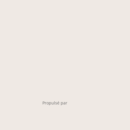
Propulsé par
HelloAsso